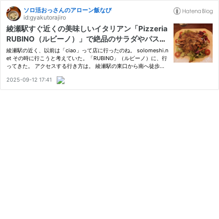
ソロ活おっさんのアローン飯なび
id:gyakutorajiro
綾瀬駅すぐ近くの美味しいイタリアン「Pizzeria
RUBINO（ルビーノ）」で絶品のサラダやパスタ
（熟成肉のボロネーゼ）を堪能
綾瀬駅の近く、以前は「ciao」って店に行ったのね。 solomeshi.n
et その時に行こうと考えていた。「RUBINO」（ルビーノ）に、行
ってきた。 アクセスする行き方は。 綾瀬駅の東口から南へ徒歩す
ぐ、という感じだね。入店し、カウンター席に座り。さっそくメニ
2025-09-12 17:41
ューを拝見だ。（2023年の8月来店だから、今は値段が変わって
る…