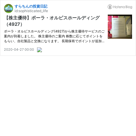
すらちんの投資日記
id:sophisticated_life
【株主優待】ポーラ・オルビスホールディング
（4927）
ポーラ・オルビスホールディング(4927)から株主優待サービスのご
案内が到着しました。 株主優待のご案内 株数に応じてポイントを
もらい、自社製品と交換になります。 長期保有でポイントが追加
になり、最大3回ポイントの繰り越しが可能です。 私は、毎回シャ
2020-04-27 00:00
ンプーかボディソープをもらっております。 品質はさすがに最高…