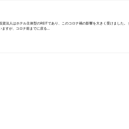
本投資法人はホテル主体型のREITであり、このコロナ禍の影響を大きく受けました。 
いますが、コロナ前までに戻る…