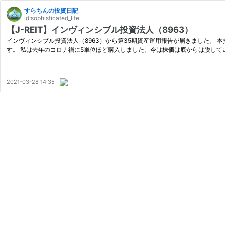
すらちんの投資日記
id:sophisticated_life
【J-REIT】インヴィンシブル投資法人（8963）
インヴィンシブル投資法人（8963）から第35期資産運用報告が届きました。 
す。 私は去年のコロナ禍に5単位ほど購入しました。今は株価は底からは脱して
2021-03-28 14:35