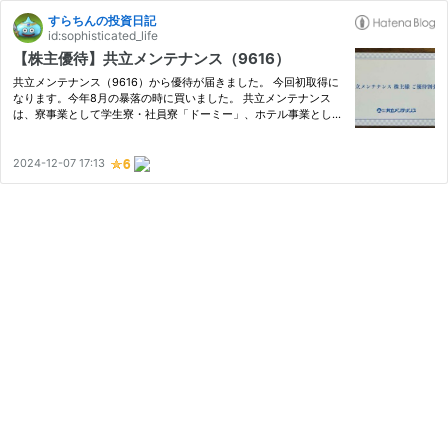
すらちんの投資日記
id:sophisticated_life
【株主優待】共立メンテナンス（9616）
共立メンテナンス（9616）から優待が届きました。 今回初取得に
なります。今年8月の暴落の時に買いました。 共立メンテナンス
は、寮事業として学生寮・社員寮「ドーミー」、ホテル事業として
ビジネスホテル「ドーミーイン」及びリゾートホテル「共立リゾー
ト」などを展開しています。 優待は、ドーミーイン等で使える割
引…
2024-12-07 17:13