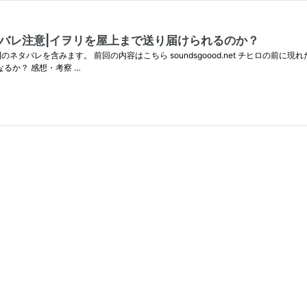
ネタバレ注意|イヲリを屋上まで送り届けられるのか？
のネタバレを含みます。 前回の内容はこちら soundsgoood.net チヒロの前に
るか？ 感想・考察 …