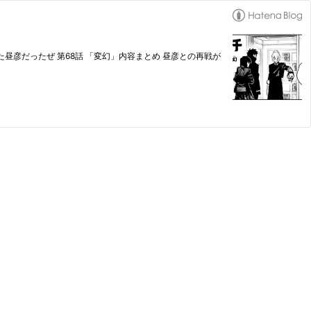
現れた昼彦だったぜ 第68話 「変幻」内容まとめ 昼彦との再戦が