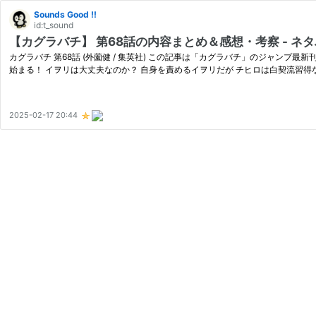
Sounds Good !!
id:t_sound
【カグラバチ】 第68話の内容まとめ＆感想・考察 - 
カグラバチ 第68話 (外薗健 / 集英社) この記事は「カグラバチ」のジャンプ最新刊
始まる！ イヲリは大丈夫なのか？ 自身を責めるイヲリだが チヒロは白契流習得な
2025-02-17 20:44