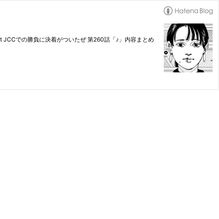
.net JCCでの勝負に決着がついたぜ 第260話「♪」内容まとめ