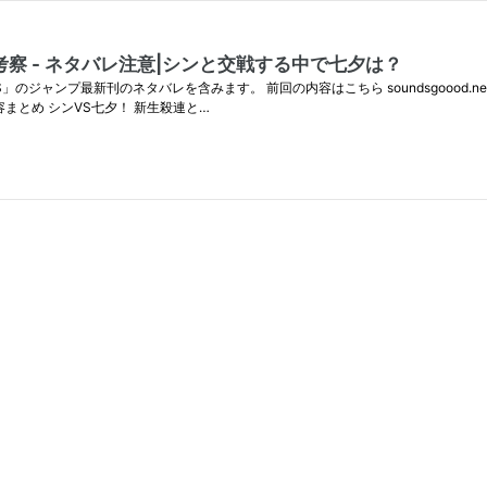
・考察 - ネタバレ注意|シンと交戦する中で七夕は？
O DAYS」のジャンプ最新刊のネタバレを含みます。 前回の内容はこちら soundsgoood
容まとめ シンVS七夕！ 新生殺連と…