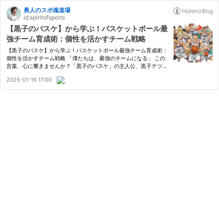
勇人のスポ魂道場
id:spiritofsports
【黒子のバスケ】から学ぶ！バスケットボール最
強チーム育成術：個性を活かすチーム戦略
【黒子のバスケ】から学ぶ！バスケットボール最強チーム育成術：
個性を活かすチーム戦略 「僕たちは、最強のチームになる」 この
言葉、心に響きませんか？「黒子のバスケ」の主人公、黒子テツヤ
の静かなる決意は、バスケにおけるチーム戦略の重要性を私たちに
2025-01-16 17:00
教えてくれます。 「チームを強くしたいけど、どうすればいいん…