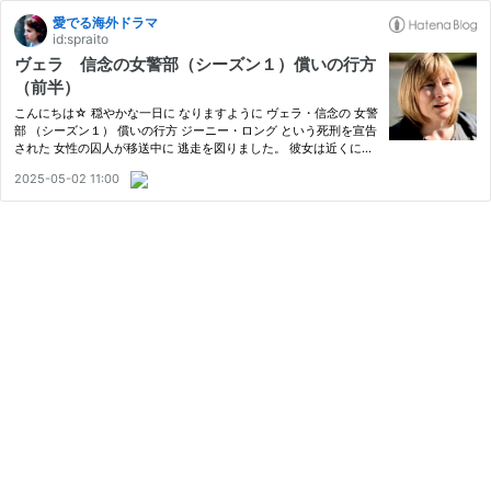
愛でる海外ドラマ
id:spraito
ヴェラ 信念の女警部（シーズン１）償いの行方
（前半）
こんにちは☆ 穏やかな一日に なりますように ヴェラ・信念の 女警
部 （シーズン１） 償いの行方 ジーニー・ロング という死刑を宣告
された 女性の囚人が移送中に 逃走を図りました。 彼女は近くに住
む 父親のマイケルに 会いたかったのてす。 マイケルはジーニーに
2025-05-02 11:00
よって、自分の人生が 滅茶苦茶にされたと 思っていたの…