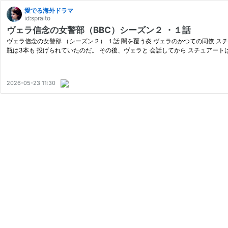
愛でる海外ドラマ
id:spraito
ヴェラ信念の女警部（BBC）シーズン２ ・１話
ヴェラ信念の女警部 （シーズン２） １話 闇を覆う炎 ヴェラのかつての同僚 ス
瓶は3本も 投げられていたのだ。 その後、ヴェラと 会話してから スチュアートは
2026-05-23 11:30