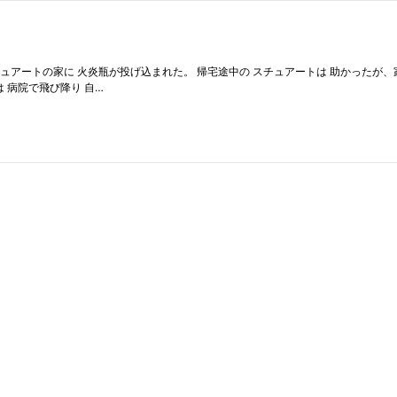
チュアートの家に 火炎瓶が投げ込まれた。 帰宅途中の スチュアートは 助かったが、
 病院で飛び降り 自…