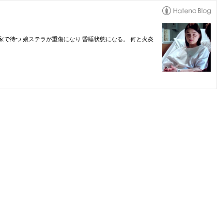
家で待つ 娘ステラが重傷になり 昏睡状態になる。 何と火炎