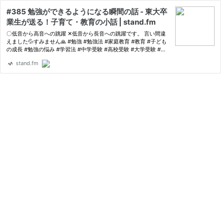
#385 勉強ができるようになる瞬間の話 - 東大卒
業生が送る！子育て・教育の小話 | stand.fm
〇低音から高音への跳躍 ✕低音から長音への跳躍です。 言い間違
えました💦すみません🙏 #勉強 #勉強法 #家庭教育 #教育 #子ども
の成長 #勉強の悩み #学習法 #中学受験 #高校受験 #大学受験 #受
験勉強
stand.fm