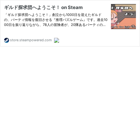
ギルド探求団へようこそ！ on Steam
「ギルド探求団へようこそ！」創立から1000日を迎えたギルド
の、パーティ情報を復旧させる『推理パズルゲーム』です。過去10
00日を振り返りながら、78人の冒険者が、20隊あるパーティのど
こに所属していたのかを特定し、どのような結末を迎えたのかを推
理で暴きましょう！それでは──良い旅を！
store.steampowered.com