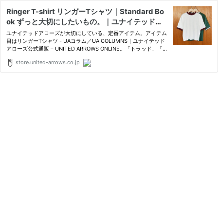
Ringer T-shirt リンガーTシャツ｜Standard Bo
ok ずっと大切にしたいもの。｜ユナイテッドア
ローズ公式通販 – UNITED ARROWS ONLINE
ユナイテッドアローズが大切にしている、定番アイテム。アイテム
目はリンガーTシャツ - UAコラム／UA COLUMNS｜ユナイテッド
アローズ公式通販 – UNITED ARROWS ONLINE。「トラッド」「ス
タンダード」「ベーシック」。流行とは関係なくファッションの根
store.united-arrows.co.jp
底にある普遍的なもの。スタイルのキーとなるそれは、いつの時代
も色褪…