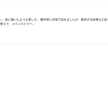
本線にて倉敷へ。 絵に描いたような美しさ。 数年前に出張で訪れましたが、観光する余裕な
お祭りで、メインストリー…