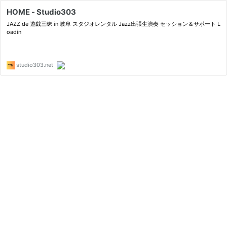
HOME - Studio303
JAZZ de 遊戯三昧 in 岐阜 スタジオレンタル Jazz出張生演奏 セッション＆サポート L
oadin
studio303.net