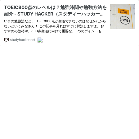
TOEIC800点のレベルは？勉強時間や勉強方法を
紹介 - STUDY HACKER（スタディーハッカー）
｜社会人の勉強法＆英語学習
いまの勉強法だと、TOEIC800点が突破できないのはなぜかわから
ないというみなさん！ この記事を見ればすぐに解決しますよ。お
すすめの教材や、800点突破に向けて重要な、3つのポイントも紹
介しています。
studyhacker.net