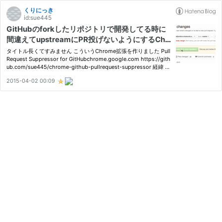
くりにっき
id:sue445
GitHubのforkしたリポジトリで開発してる時に
間違えてupstreamにPR投げないようにするChr
ome拡張を作った
タイトル長くてすみません こういうChrome拡張を作りました Pull
Request Suppressor for GitHubchrome.google.com https://gith
ub.com/sue445/chrome-github-pullrequest-suppressor 経緯 弊
社ではGitLabからgithub.com（≠GH:E）への移行を計画中なので
2015-04-02 00:09
すが、github.comに移行すると会社でforkしたリポジトリにPRし
ようと…