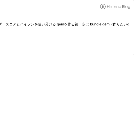
とハイフンを使い分ける gemを作る第一歩は bundle gem <作りたいg