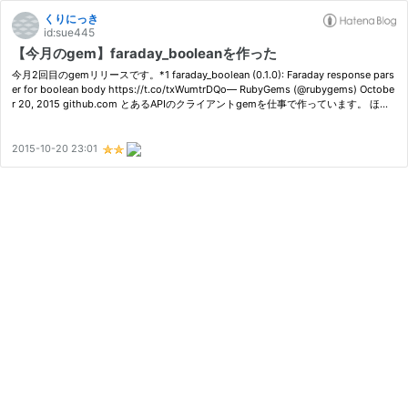
くりにっき
id:sue445
【今月のgem】faraday_booleanを作った
今月2回目のgemリリースです。*1 faraday_boolean (0.1.0): Faraday response pars
er for boolean body https://t.co/txWumtrDQo— RubyGems (@rubygems) Octobe
r 20, 2015 github.com とあるAPIのクライアントgemを仕事で作っています。 ほと
んどのAPIのレスポンスはjsonなので faraday_middleware のjsonのparserを使っ
て…
2015-10-20 23:01