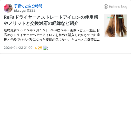
子育てと自分時間
id:sugar0222
ReFaドライヤーとストレートアイロンの使用感
やメリットと交換対応の経緯など紹介
最終更新２０２５年２月１５日 ReFa歴５年・画像レビュー追記 お
高めなドライヤーやヘアーアイロンを初めて購入したsugarです 産
後と年齢でバサバサになった髪質が気になり、ちょっとご褒美に買
ってみました ReFa製品購入から４年目突入 このたび４年目にして
2024-04-23 21:00
ドライヤーを無償交換することになりまして、ことの経緯やメー…