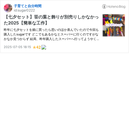
子育てと自分時間
id:sugar0222
【七夕セット】笹の葉と飾りが別売りしかなかっ
た2025【簡単な工作】
昨年に七夕セットを娘に買ったら思いのほか喜んでいたので今回も
購入したsugarです どこでもあるかなとスーパーに行くのですがな
かなか見つからず 結局、昨年購入したスーパーへ行ってようやく
みつけました、七夕飾りセット 笹の葉以外は自宅にあるものでで
2025-07-05 18:15
きると思うのですが、イベントやった感がでるし、休日の子供達
の…