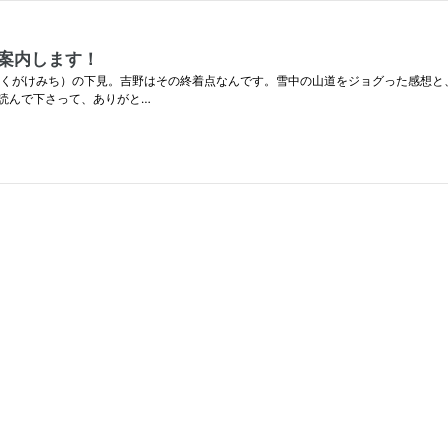
案内します！
おくがけみち）の下見。吉野はその終着点なんです。雪中の山道をジョグった感想と、
を読んで下さって、ありがと…