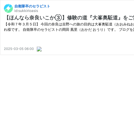
自衛隊卒のセラピスト
id:sukkirioasis
【ほんなら奈良いこか③】修験の道『大峯奥駈道』をご
【令和７年３月５日】 今回の奈良は吉野への旅の目的は大峯奥駈道（おおみね
れ様です。 自衛隊卒のセラピストの岡田 凰里（おかだ おうり）です。 ブログ
2025-03-05 06:00