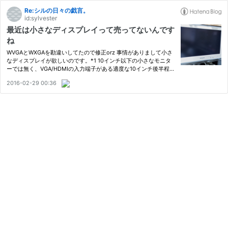
Re:シルの日々の戯言。
id:sylvester
最近は小さなディスプレイって売ってないんです
ね
WVGAとWXGAを勘違いしてたので修正orz 事情がありまして小さ
なディスプレイが欲しいのです。*1 10インチ以下の小さなモニタ
ーでは無く、VGA/HDMIの入力端子がある適度な10インチ後半程度
のWVGAWXGAモニターが欲しかったのです。しかし、最近はモニ
2016-02-29 00:36
ターの大画面化または10インチ以下USB接続のサブモニター化が進
んでいるの…