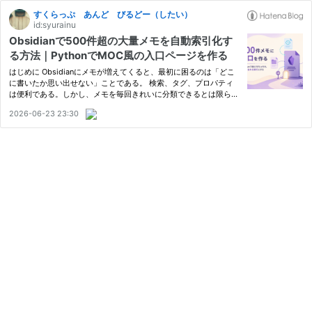
すくらっぷ あんど びるどー（したい）
id:syurainu
Obsidianで500件超の大量メモを自動索引化す
る方法｜PythonでMOC風の入口ページを作る
はじめに Obsidianにメモが増えてくると、最初に困るのは「どこ
に書いたか思い出せない」ことである。 検索、タグ、プロパティ
は便利である。しかし、メモを毎回きれいに分類できるとは限らな
い。特に500件を超えると、「何という名前で書いたか」「どのフ
2026-06-23 23:30
ォルダに置いたか」を思い出せない場面が増える。 そこで、メモ
本…