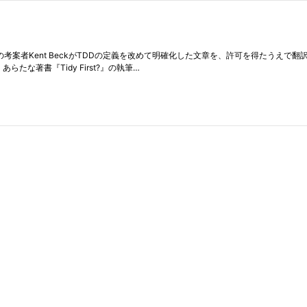
ment）の考案者Kent BeckがTDDの定義を改めて明確化した文章を、許可を得たうえ
は、あらたな著書『Tidy First?』の執筆…