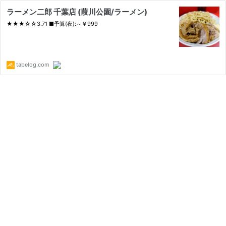
ラーメン二郎 千葉店 (葭川公園/ラーメン)
★★★☆☆3.71 ■予算(夜):～￥999
tabelog.com