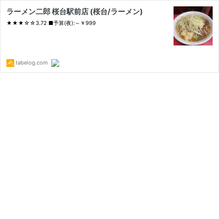
ラーメン二郎 桜台駅前店 (桜台/ラーメン)
★★★☆☆3.72 ■予算(夜):～￥999
tabelog.com