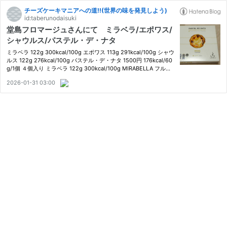
チーズケーキマニアへの道!!(世界の味を発見しよう)
id:taberunodaisuki
堂島フロマージュさんにて ミラベラ/エポワス/
シャウルス/パステル・デ・ナタ
ミラベラ 122g 300kcal/100g エポワス 113g 291kcal/100g シャウ
ルス 122g 276kcal/100g パステル・デ・ナタ 1500円 176kcal/60
g/1個 ４個入り ミラベラ 122g 300kcal/100g MIRABELLA フルー
ツのブランデーで洗って熟成させたウォッシュチーズ ナチュラル
2026-01-31 03:00
チーズ 原材料 生乳 食塩 洋酒／着色料（アナトー） 賞味期限 202
6.…