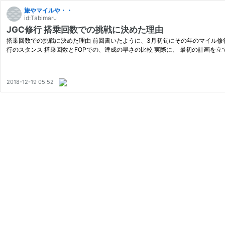
旅やマイルや・・
id:Tabimaru
JGC修行 搭乗回数での挑戦に決めた理由
搭乗回数での挑戦に決めた理由 前回書いたように、3月初旬にその年のマイル修行を行う事
行のスタンス 搭乗回数とFOPでの、達成の早さの比較 実際に、 最初の計画を立
2018-12-19 05:52