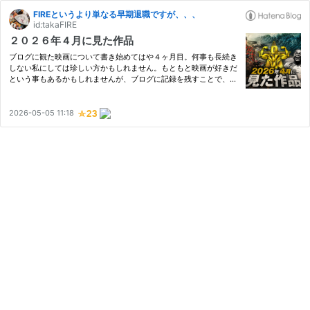
FIREというより単なる早期退職ですが、、、
id:takaFIRE
２０２６年４月に見た作品
ブログに観た映画について書き始めてはや４ヶ月目。何事も長続き
しない私にしては珍しい方かもしれません。もともと映画が好きだ
という事もあるかもしれませんが、ブログに記録を残すことで、
「いつでも見れる」から「積極的に見る」に意識が変わったような
気がします。 何となくスマホゲームをしたりテレビを見てるより
も…
2026-05-05 11:18