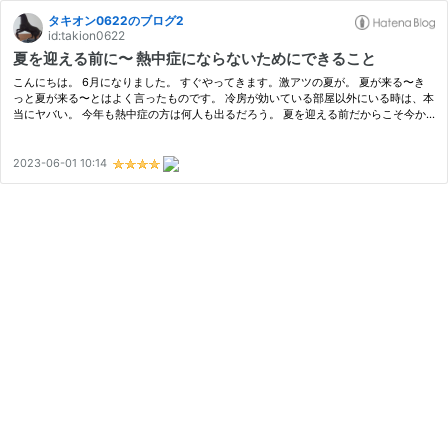
タキオン0622のブログ2
id:takion0622
夏を迎える前に〜 熱中症にならないためにできること
こんにちは。 6月になりました。 すぐやってきます。激アツの夏が。 夏が来る〜き
っと夏が来る〜とはよく言ったものです。 冷房が効いている部屋以外にいる時は、本
当にヤバい。 今年も熱中症の方は何人も出るだろう。 夏を迎える前だからこそ今か
ら準備してほしい。 こんな経験はないだろうか？ ヤバっ。今日暑っ。このま…
2023-06-01 10:14