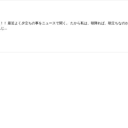
！！ 最近よく夕立ちの事をニュースで聞く。 たから私は、朝降れば、朝立ちなのか
んじ…