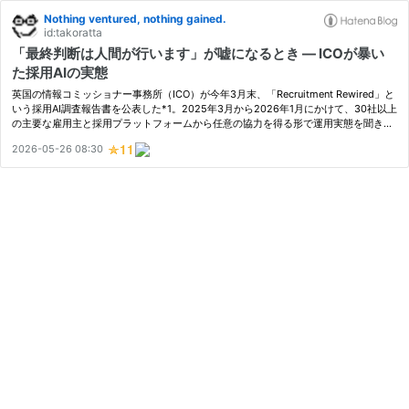
Nothing ventured, nothing gained.
id:takoratta
「最終判断は人間が行います」が嘘になるとき ― ICOが暴い
た採用AIの実態
英国の情報コミッショナー事務所（ICO）が今年3月末、「Recruitment Rewired」と
いう採用AI調査報告書を公表した*1。2025年3月から2026年1月にかけて、30社以上
の主要な雇用主と採用プラットフォームから任意の協力を得る形で運用実態を聞き取
った、なかなか珍しい調査だ。 報告書そのものは英語の長文で、自分も全部に目…
2026-05-26 08:30