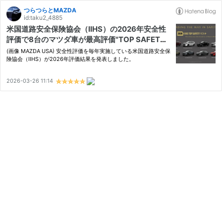
つらつらとMAZDA
id:taku2_4885
米国道路安全保険協会（IIHS）の2026年安全性
評価で8台のマツダ車が最高評価"TOP SAFETY
PICK＋"を獲得、単一ブランドでは3年連続最多
(画像 MAZDA USA) 安全性評価を毎年実施している米国道路安全保
台数。
険協会（IIHS）が2026年評価結果を発表しました。
2026-03-26 11:14