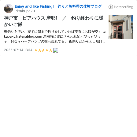
Enjoy and like Fishing! 釣りと魚料理の体験ブログ
id:takupaku
神戸市 ピアハウス 摩耶1 ／ 釣り終わりに暖
かいご飯
夜釣りを行い、寝ずに朝まで釣りをしていれば流石にお腹が空く ta
kupaku.hatenablog.com 満潮時に波にさらわれ足元びちゃびち
ゃ、何ならハーフパンツの裾も濡れてる。 夜釣りだからと日焼け
防止のタイツ履いてこなくて良かった（笑） 車で軽く足を拭い
2025-07-14 13:14
て、移動。 コンビニでコーヒーを購入し、少し休憩。 さてご飯ど
うしよ…