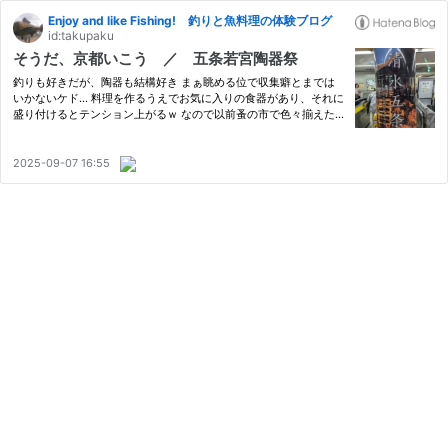
Enjoy and like Fishing! 釣りと魚料理の体験ブログ
id:takupaku
そうだ、京都いこう ／ 五条若宮陶器祭
釣りも好きだが、陶器も結構好き まぁ眺める位で収集癖とまでは
いかないケド… 料理を作るうえでお気に入りの食器があり、それに
盛り付けるとテンション上がるｗ なので以前蚤の市で色々揃えた a
ntique-leaves.com そんな中陶器祭があると知り、お休みだったの
でならば行ってみるかと一路京都へ 五条若宮陶器祭 こちらの若…
2025-09-07 16:55