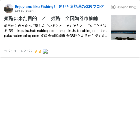
Enjoy and like Fishing! 釣りと魚料理の体験ブログ
id:takupaku
姫路に来た目的 ／ 姫路 全国陶器市前編
前日から色々食べて楽しんでいるけど、そもそもとしての目的があ
る(笑) takupaku.hatenablog.com takupaku.hatenablog.com taku
paku.hatenablog.com 姫路 全国陶器市 全38回とあるから凄くす
ごいイベントなのだろうか 姫路城前の道路を挟んだところにある
スペースでイベント。 調べた感じ他にも色々イベントを行うスペ
ース…
2025-11-14 21:22