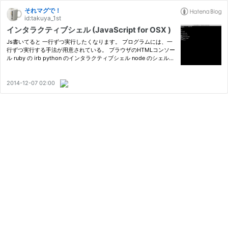
それマグで！
id:takuya_1st
インタラクティブシェル (JavaScript for OSX )
Js書いてると 一行ずつ実行したくなります。 プログラムには、一
行ずつ実行する手法が用意されている。 ブラウザのHTMLコンソー
ル ruby の irb python のインタラクティブシェル node のシェル
など JavaScript for OSX Automation にもあります 対話型コンソ
ールはありまぁぁぁす！ osascript -i -l JavaScript osascript…
2014-12-07 02:00