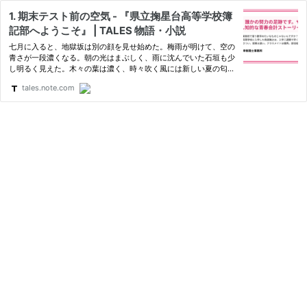
1. 期末テスト前の空気 - 『県立掬星台高等学校簿
記部へようこそ』 | TALES 物語・小説
七月に入ると、地獄坂は別の顔を見せ始めた。梅雨が明けて、空の
青さが一段濃くなる。朝の光はまぶしく、雨に沈んでいた石垣も少
し明るく見えた。木々の葉は濃く、時々吹く風には新しい夏の匂い
が混じっている。気持ちいい。そう思える瞬間は、たしかにある。
tales.note.com
ただし、それは坂が急でないという意味ではない。白い半袖シャ…