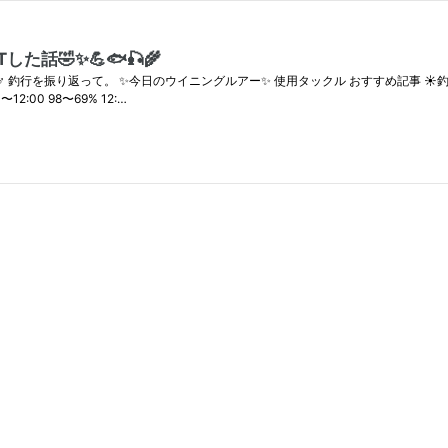
話🤣✨💪🐟🎣🌾
‍♂️ 釣行を振り返って。 ✨今日のウイニングルアー✨ 使用タックル おすすめ記事 ☀️釣行日時と天
12:00 98〜69% 12:…