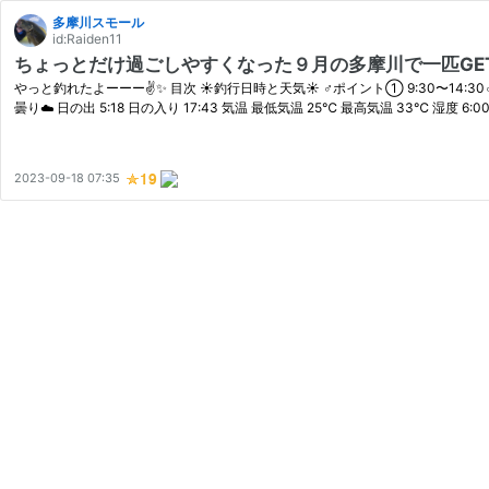
多摩川スモール
id:Raiden11
ちょっとだけ過ごしやすくなった９月の多摩川で一匹GETした
やっと釣れたよーーー✌️✨ 目次 ☀️釣行日時と天気☀️ ‍♂️ポイント① 9:30〜14:30
曇り☁️ 日の出 5:18 日の入り 17:43 気温 最低気温 25℃ 最高気温 33℃ 湿度 6:00〜
2023-09-18 07:35