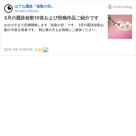
はてな題詠「短歌の目」
id:macchauno
3月の題詠短歌10首および投稿作品ご紹介です
おかげさまで定例開催します「短歌の目」です。 3月の題詠短歌お
題の10首を発表です。 初心者の方もお気軽にご参加ください。
2015-03-11 09:00