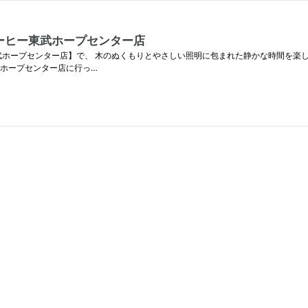
ーヒー東武ホープセンター店
武ホープセンター店】で、 木のぬくもりとやさしい照明に包まれた静かな時間を楽
武ホープセンター店に行っ…