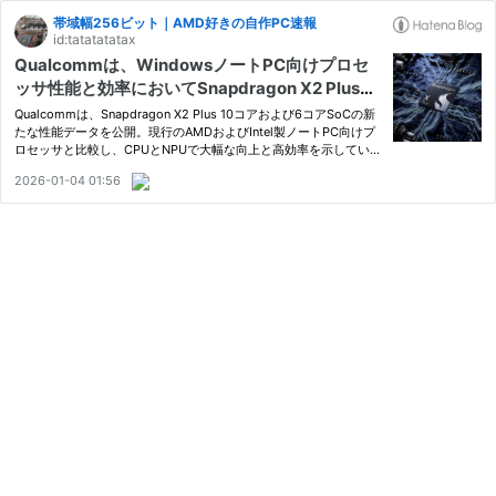
帯域幅256ビット｜AMD好きの自作PC速報
id:tatatatatax
Qualcommは、WindowsノートPC向けプロセ
ッサ性能と効率においてSnapdragon X2 Plusが
競合x86 CPU（IntelとAMD）を上回ると主張
Qualcommは、Snapdragon X2 Plus 10コアおよび6コアSoCの新
たな性能データを公開。現行のAMDおよびIntel製ノートPC向けプ
ロセッサと比較し、CPUとNPUで大幅な向上と高効率を示していま
す。テストはWindows 11環境下で、Geekbench 6.5およびUL Pro
2026-01-04 01:56
cyonベンチマークを用いて実施。