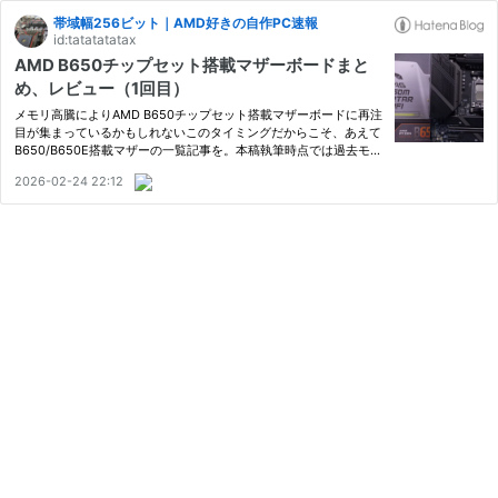
帯域幅256ビット｜AMD好きの自作PC速報
id:tatatatatax
AMD B650チップセット搭載マザーボードまと
め、レビュー（1回目）
メモリ高騰によりAMD B650チップセット搭載マザーボードに再注
目が集まっているかもしれないこのタイミングだからこそ、あえて
B650/B650E搭載マザーの一覧記事を。本稿執筆時点では過去モデ
ルばかり。だがしかし、TechSpotによる素晴らしく一覧性の高い
2026-02-24 22:12
記事を参考に各モデルの特徴をチェックしてみよう、という記事1
回目。…