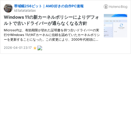
帯域幅256ビット｜AMD好きの自作PC速報
id:tatatatatax
Windows 11の新カーネルポリシーによりデフォ
ルトで古いドライバーが通らなくなる方針
Microsoftは、有効期限が切れた証明書を持つ古いドライバーの実
行やWindows 11のNTカーネルに信頼を認めていたカーネルポリシ
ーを更新することになった。この変更により、2000年代初頭にMi
crosoftが導入した「ルートプログラムを有効なものとしてクロス
2026-04-01 23:17
署名するプログラム」は機能しなくなる。