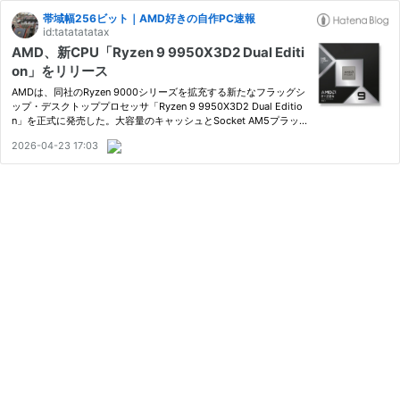
帯域幅256ビット｜AMD好きの自作PC速報
id:tatatatatax
AMD、新CPU「Ryzen 9 9950X3D2 Dual Editi
on」をリリース
AMDは、同社のRyzen 9000シリーズを拡充する新たなフラッグシ
ップ・デスクトッププロセッサ「Ryzen 9 9950X3D2 Dual Editio
n」を正式に発売した。大容量のキャッシュとSocket AM5プラッ
トフォームにおける最高峰のパフォーマンスを中核とした設計とな
2026-04-23 17:03
っている。AMDは、このCPUを単なるゲーミング向けのX3Dバリ
エーションと…