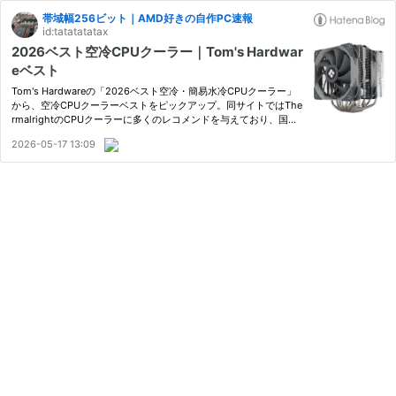
帯域幅256ビット｜AMD好きの自作PC速報
id:tatatatatax
2026ベスト空冷CPUクーラー｜Tom's Hardwar
eベスト
Tom's Hardwareの「2026ベスト空冷・簡易水冷CPUクーラー」
から、空冷CPUクーラーベストをピックアップ。同サイトではThe
rmalrightのCPUクーラーに多くのレコメンドを与えており、国内
某比較サイト等の人気とは少し違うセレクトになっているのでチェ
2026-05-17 13:09
ックをしてみる。アッパーミドルレンジまでの空冷CPUクーラー選
びの参考…