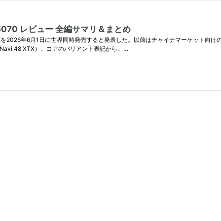
e RTX 5070 レビュー 全編サマリ＆まとめ
X 9070 GREを2026年6月1日に世界同時発売すると発表した。以前はチャイナマーケット向けのdG
XTはNavi 48 XTX）。コアのバリアント表記から、…