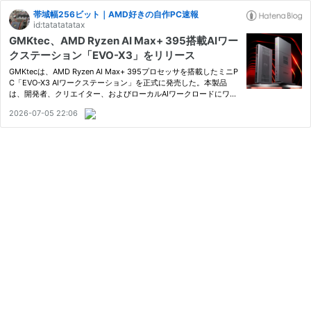
帯域幅256ビット｜AMD好きの自作PC速報
id:tatatatatax
GMKtec、AMD Ryzen AI Max+ 395搭載AIワー
クステーション「EVO-X3」をリリース
GMKtecは、AMD Ryzen AI Max+ 395プロセッサを搭載したミニP
C「EVO-X3 AIワークステーション」を正式に発売した。本製品
は、開発者、クリエイター、およびローカルAIワークロードにワー
クステーションクラスの性能を必要とするユーザーを対象としてい
2026-07-05 22:06
る。