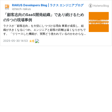
RAKUS Developers Blog | ラクス エンジニアブログ
id:tech-rakus
「顧客志向のSaaS開発組織」であり続けるため
の5つの現場事例
ラクスが「顧客志向」を大切にしつづける理由 事業が成長し、組
織が大きくなるにつれ、エンジニアと顧客の距離は遠くなりがちで
す。 「リリースした機能が、実際どう使われているのかわからな
い」 「この仕様、本当に最適なのだろうか？」 そんなモヤモヤを
2025-05-30 14:53
持っている方もいるかもしれません。 私たちラクスは創業当初か
ら…