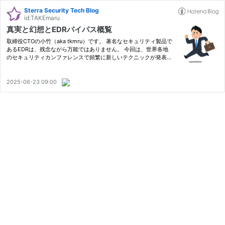
Sterra Security Tech Blog
id:TAKEmaru
真実と幻想とEDRバイパス概覧
取締役CTOの小竹（aka tkmru）です。 著名なセキュリティ製品で
あるEDRは、残念ながら万能ではありません。 今回は、世界各地
のセキュリティカンファレンスで頻繁に新しいテクニックが発表さ
れており、ホットな分野である「EDRバイパス」の概要を紹介しま
す。 はじめに 今日の企業において、従業員が使用する端末に対し
て…
2025-06-23 09:00